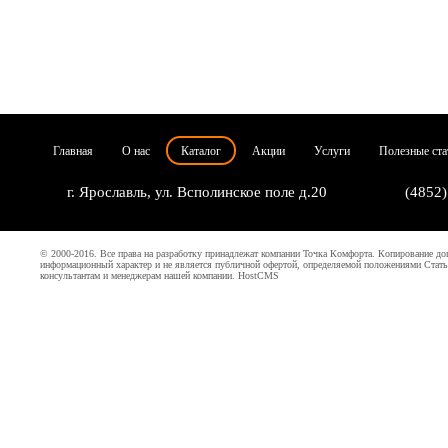
Главная
О нас
Каталог
Акции
Услуги
Полезные ста
г. Ярославль, ул. Всполинское поле д.20
(4852)
© 2000-2016. Все права на разработку принадлежат компании Точка Комфорта. Копирование доп
информационный характер и не является публичной офертой, определяемой положениями Ст
консультантам и менеджерам нашей компании.
HostCMS