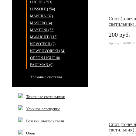
LUCIDE (593)
LUSSOLE (254)
MANTRA (37)
Cпот (точеч
MASIERO (4)
светильник) 
Cool ice A8
MAYTONI (52)
200 руб.
MW-LIGHT (117)
Артикул: A8803P
NOVOTECH (2)
NOWODVORSKI (34)
ODEON LIGHT (0)
PAULMAN (0)
Трековые системы
Точечные светильники
Уличное освещение
Розетки, выключатели
Cпот (точеч
светильник) 
Обои
Cool ice A8