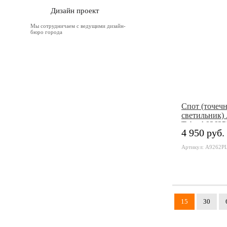
Дизайн проект
Мы сотрудничаем с ведущими дизайн-
бюро города
Cпот (точеч
светильник) 
Tubo A9262
4 950 руб.
Артикул: A9262P
15
30